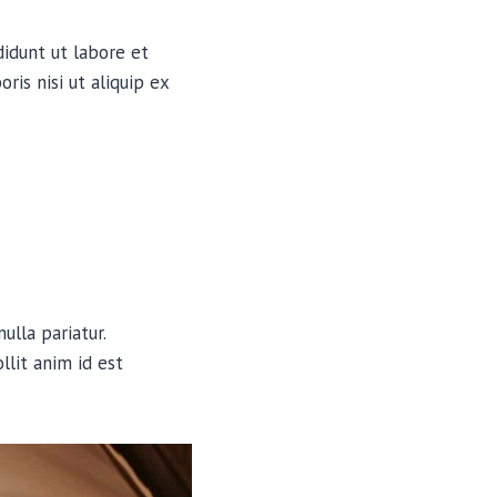
didunt ut labore et
is nisi ut aliquip ex
ulla pariatur.
llit anim id est