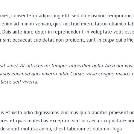
met, consectetur adipiscing elit, sed do eiusmod tempor inci
 enim ad minim veniam, quis nostrud exercitation ullamco labor
uis aute irure dolor in reprehenderit in voluptate velit esse
r sint occaecat cupidatat non proident, sunt in culpa qui offi
sit amet. At ultrices mi tempus imperdiet nulla. Arcu dui viva
rsus euismod quis viverra nibh. Cursus vitae congue mauris 
lacus sed viverra.
s et iusto odio dignissimos ducimus qui blanditiis praesenti
ores et quas molestias excepturi sint occaecati cupiditate non
a deserunt mollitia animi, id est laborum et dolorum fuga.