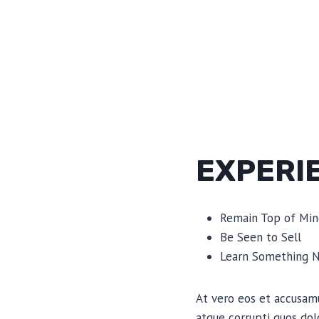
EXPERI
Remain Top of Min
Be Seen to Sell
Learn Something 
At vero eos et accusamu
atque corrupti quos dol