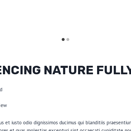
ENCING NATURE FULL
d
New
s et iusto odio dignissimos ducimus qui blanditiis praesenti
ores et quas molestias excepturi sint occaecati cupiditate non