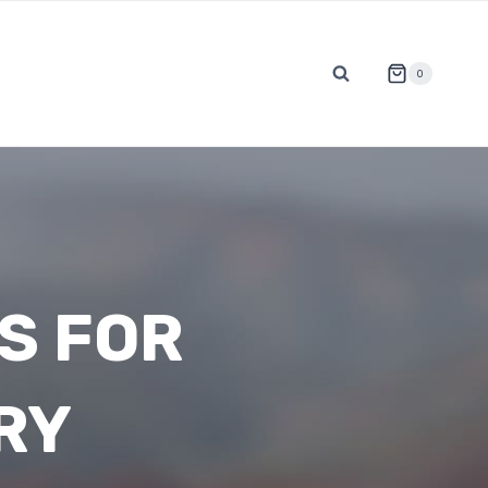
0
S FOR
RY