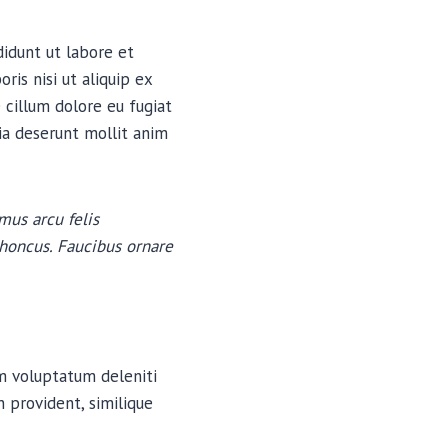
didunt ut labore et
is nisi ut aliquip ex
 cillum dolore eu fugiat
cia deserunt mollit anim
mus arcu felis
rhoncus. Faucibus ornare
um voluptatum deleniti
 provident, similique