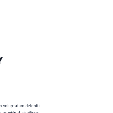
Y
um voluptatum deleniti
 provident, similique