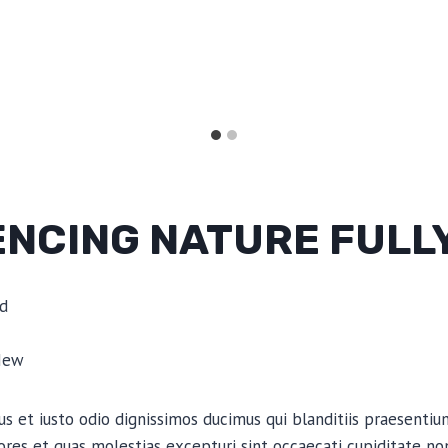
ENCING NATURE FULL
d
New
s et iusto odio dignissimos ducimus qui blanditiis praesenti
ores et quas molestias excepturi sint occaecati cupiditate non