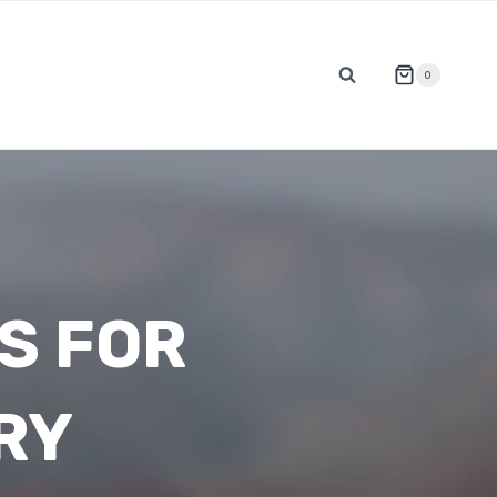
0
S FOR
RY