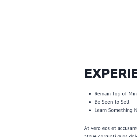
EXPERI
Remain Top of Min
Be Seen to Sell
Learn Something 
At vero eos et accusamu
atque corrupti quos dol