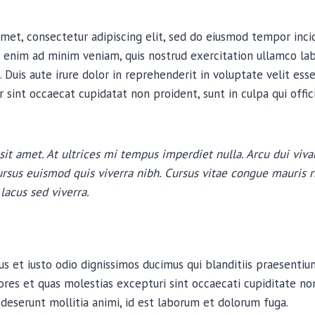
met, consectetur adipiscing elit, sed do eiusmod tempor inci
 enim ad minim veniam, quis nostrud exercitation ullamco labor
uis aute irure dolor in reprehenderit in voluptate velit esse
r sint occaecat cupidatat non proident, sunt in culpa qui offi
sit amet. At ultrices mi tempus imperdiet nulla. Arcu dui viva
rsus euismod quis viverra nibh. Cursus vitae congue mauris 
lacus sed viverra.
s et iusto odio dignissimos ducimus qui blanditiis praesenti
ores et quas molestias excepturi sint occaecati cupiditate non
a deserunt mollitia animi, id est laborum et dolorum fuga.