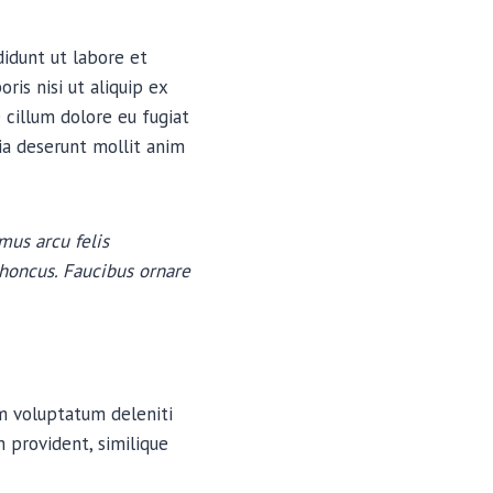
didunt ut labore et
is nisi ut aliquip ex
 cillum dolore eu fugiat
cia deserunt mollit anim
mus arcu felis
rhoncus. Faucibus ornare
um voluptatum deleniti
 provident, similique