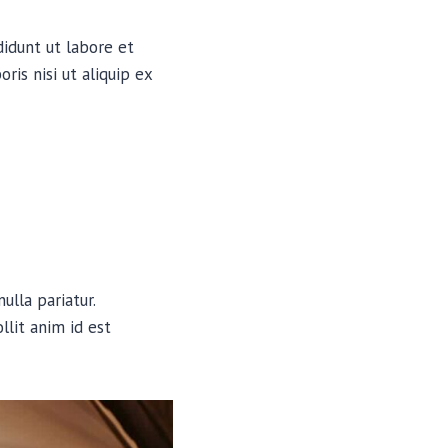
didunt ut labore et
is nisi ut aliquip ex
ulla pariatur.
llit anim id est