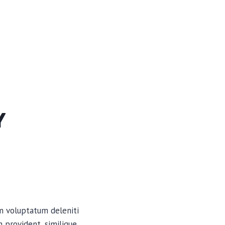
Y
um voluptatum deleniti
 provident, similique